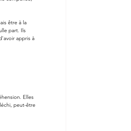
s être à la 
e part. Ils 
'avoir appris à 
hension. Elles 
léchi, peut-être 