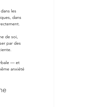
 dans les 
iques, dans 
irectement.
me de soi, 
ser par des 
iente.
rbale — et 
même anxiété 
ne 