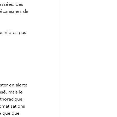
assées, des 
 mécanismes de 
s n'êtes pas 
ster en alerte 
sé, mais le 
 thoracique, 
omatisations 
e quelque 