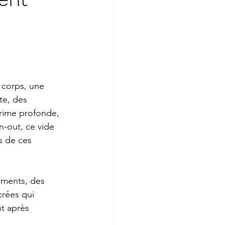
 corps, une 
te, des 
rime profonde, 
n-out, ce vide 
s de ces 
aments, des 
rées qui 
t après 