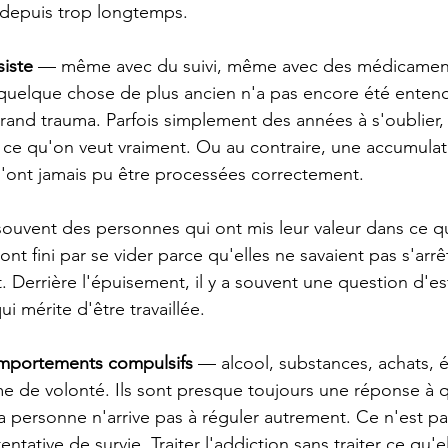
 depuis trop longtemps.
siste
 — même avec du suivi, même avec des médicamen
 quelque chose de plus ancien n'a pas encore été entend
and trauma. Parfois simplement des années à s'oublier, 
r ce qu'on veut vraiment. Ou au contraire, une accumulat
n'ont jamais pu être processées correctement.
souvent des personnes qui ont mis leur valeur dans ce qu
nt fini par se vider parce qu'elles ne savaient pas s'arrê
t. Derrière l'épuisement, il y a souvent une question d'es
i mérite d'être travaillée.
omportements compulsifs
 — alcool, substances, achats, 
e de volonté. Ils sont presque toujours une réponse à 
 personne n'arrive pas à réguler autrement. Ce n'est pa
tentative de survie. Traiter l'addiction sans traiter ce qu