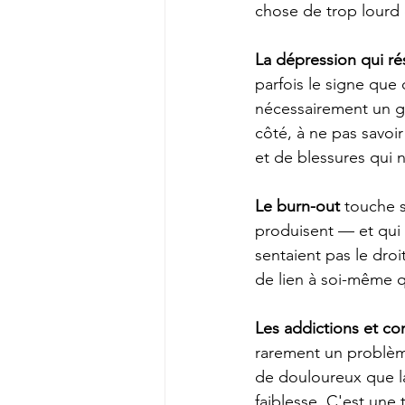
chose de trop lourd
La dépression qui ré
parfois le signe que
nécessairement un gr
côté, à ne pas savoi
et de blessures qui 
Le burn-out
 touche 
produisent — et qui o
sentaient pas le droi
de lien à soi-même qu
Les addictions et c
rarement un problèm
de douloureux que la
faiblesse. C'est une 