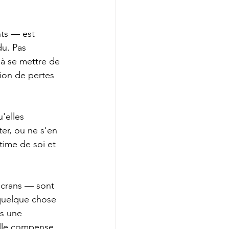
ts — est 
u. Pas 
à se mettre de 
ion de pertes 
'elles 
ter, ou ne s'en 
time de soi et 
écrans — sont 
quelque chose 
s une 
'elle compense, 