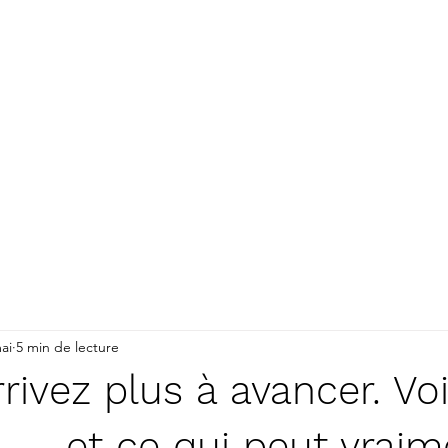
Sylvain Geyskens – Hypnose, Coac
Thérapie
er.
Rayonner
CUEIL
A Propos
Accompagnements
Vos q
ai
5 min de lecture
rivez plus à avancer. Voi
 — et ce qui peut vraim