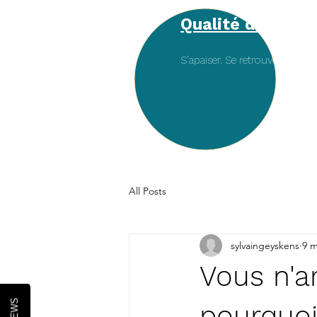
Qualité d'être
S’apaiser. Se retrouver. Se reli
AC
All Posts
sylvaingeyskens
9 m
Vous n'ar
pourquoi