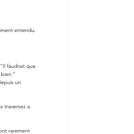
aiment entendu.
Il faudrait que 
 bien."
depuis un 
 traversez a 
sont rarement 