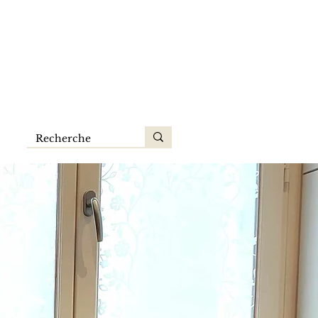
hing &
06 16 54 13 74
uestions
Blog
Contact