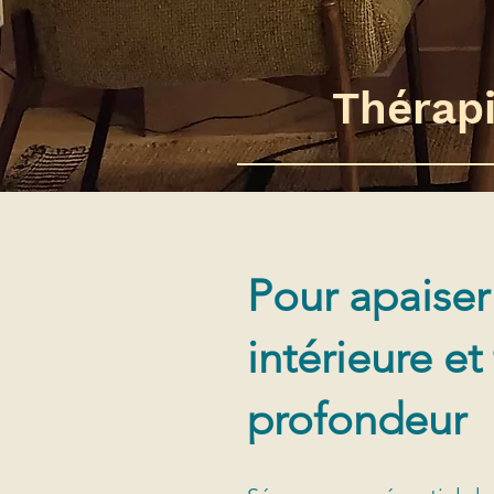
Thérapi
Pour apaiser 
intérieure e
profondeur