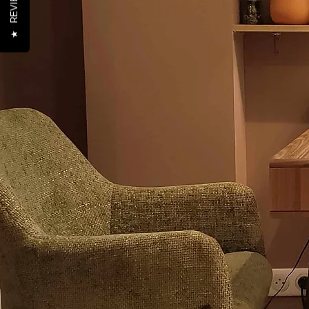
REVIEWS
★