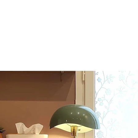
Sylvain Geyskens – Hypnose, Coac
Thérapie
er.
Rayonner
CUEIL
A Propos
Accompagnements
Vos q