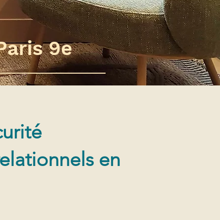
Paris 9e
curité
relationnels en