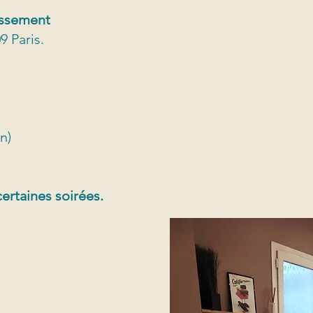
issement
9 Paris.
n)
ertaines soirées.