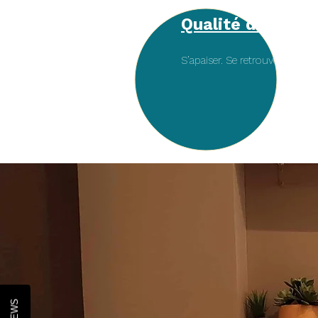
Qualité d'être
S’apaiser. Se retrouver. Se reli
AC