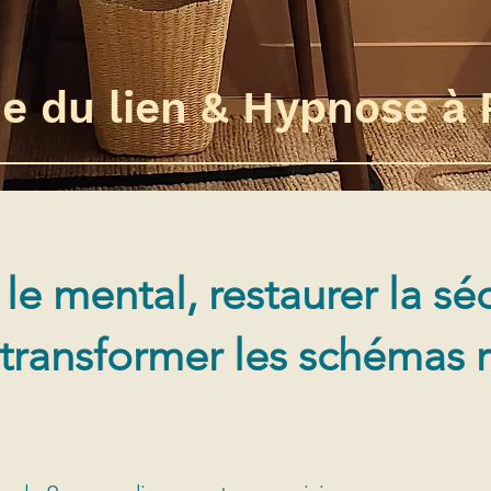
e du lien & Hypnose à 
le mental, restaurer la sé
t transformer les schémas 