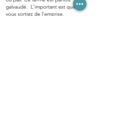
galvaudé. L'important est que
vous sortiez de l'emprise.
Un harcèlement a eu lieu dans le
passé et affecte votre moral
encore aujourd'hui :
Je vous aide à transformer en vous
les résidus du harcèlement et la
honte.
Je vous aide à modifier votre
énergie intérieure pour vous
prémunir de la tentation d'un autre
harcèlement.
Je vous aide à regagner de
l'estime de soi et de la confiance
en soi, et à les diffuser dans les
différents domaines de votre vie.