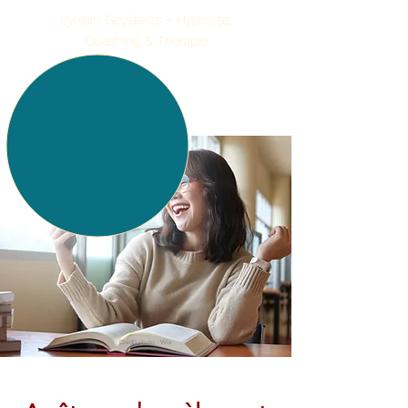
Sylvain Geyskens – Hypnose,
Coaching & Thérapie
Qualité d'être
S’apaiser. Se retrouver.
Se relier.
Rayonner
Crédit photo : Wix